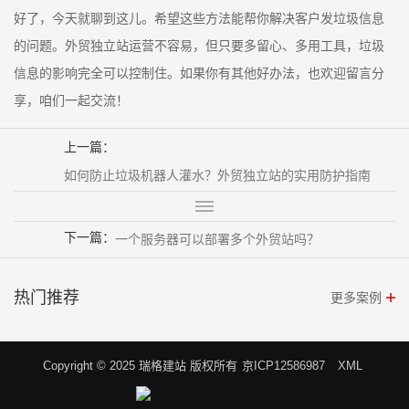
好了，今天就聊到这儿。希望这些方法能帮你解决客户发垃圾信息
的问题。外贸独立站运营不容易，但只要多留心、多用工具，垃圾
信息的影响完全可以控制住。如果你有其他好办法，也欢迎留言分
享，咱们一起交流！
上一篇：
如何防止垃圾机器人灌水？外贸独立站的实用防护指南
下一篇：
一个服务器可以部署多个外贸站吗？
热门推荐
更多案例
Copyright © 2025 瑞格建站 版权所有
京ICP12586987
XML