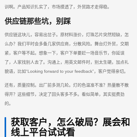
训啊。产品知识扎实了，市场摸透了，外贸路才走得稳。
供应链那些坑，别踩
供应链这块儿，容易出岔子。原材料涨价，灯珠芯片突然短缺，怎
么办？我们平时会多备几家供应商，分散风险。舞台灯外贸，交期
紧，客户等不起。想象一下，客户下单要赶一场音乐节，你延误
了，人家找别人去了。沟通上，用英文邮件时，别太生硬。加点礼
貌语，比如“Looking forward to your feedback”，客户觉得亲切。
还有，质量控制。出厂前多测几轮。灯的色温准不准？热量散不散
得开？这些细节，决定了回头客多不多。看似简单，其实挺费劲
的。
获取客户，怎么破局？展会和
线上平台试试看