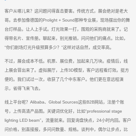
客户从哪儿来？这问题问得直击要害。传统方式，展会绝对是老大
哥。去参加像德国的Prolight + Sound那种专业展，现场摆出你的舞
台灯样品，让人上手试。灯光效果一打，围观的采购商就来了。记
得带名片、宣传册。聊起来，别光推销，问问他们的痛点。比如，
“你们剧场灯光升级预算多少？”这样对话自然，成交率高。
不过，展会成本不低。机票、展位费，加起来几万块。疫情后，线
上展会冒出来了。虚拟展厅，上传3D模型，客户远程看灯效。挺方
便的。我们试过一次，收获了几个中东客户。他们更在意远程演
示，省得飞来飞去。
线上平台呢？Alibaba、Global Sources这些B2B网站，注册个账
号，上传高清产品图。关键词优化好，比如“professional stage
lighting LED beam”，流量就来。回复询盘快点，24小时内回。客户
问价格，别直接报，多问问数量、规格。谈判中，偶尔让步点，比