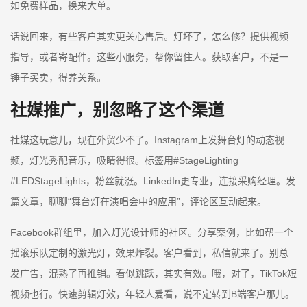
如免费样品，换来大单。
话说回来，有些客户其实更关心售后。灯坏了，怎么修？提供视频
指导，或者寄配件。这些小服务，帮你留住人。获取客户，不是一
锤子买卖，得养关系。
社媒推广，别忽略了这个渠道
社媒这玩意儿，现在外贸少不了。Instagram上发舞台灯的动态视
频，灯光秀配音乐，吸睛得很。标签用#StageLighting
#LEDStageLights，粉丝就涨。LinkedIn更专业，连接采购经理。发
篇文章，聊聊“舞台灯在演唱会中的应用”，评论区互动起来。
Facebook群组里，加入灯光设计师的社区。分享案例，比如帮一个
摇滚乐队定制的激光灯，效果炸裂。客户看到，私信就来了。别总
发广告，混熟了再推销。看似跳跃，其实有效。哦，对了，TikTok短
视频也行。快速剪辑灯效，年轻人爱看，说不定转到B端客户那儿。