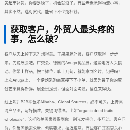
美超市补货，你要是晚了，机会就没了。有些老板觉得物流小事，
其实不然。选对货代，能省下不少冤枉钱。
获取客户，外贸人最头疼的
事，怎么破？
客户从天上掉下来？想得美。干果果脯外贸，客户获取得一步步
来。先说展会吧。广交会、德国的Anuga食品展，这些地方人头攒
动。你带上样品，摆个摊位，聊上几句，就能拿到名片。记得吗？
上次Anuga上，一个伊朗采购商直接下了小单，就因为尝了你的蜜
饯芒果觉得新鲜。展会贵是贵，但面对面沟通，信任来得快。
线上呢？B2B平台如Alibaba、Global Sources，必不可少。上传高
清产品图，写好描述，关键词得准。比如“organic dried fruits
wholesale”，这样欧美买家搜得到你。别光发报价，多互动。客户问
价，你反问他需求量、包装要求，拉近距离。有些客户其实更关心