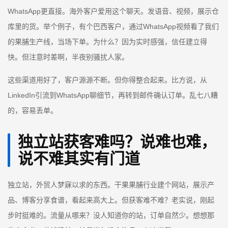
WhatsApp更直接。海外客户爱用这个聊天。发语音、视频，展示仓
库里的货。举个例子，有个巴西客户，通过WhatsApp视频看了我们
的果脯生产线，当场下单。为什么？因为实时感强，信任建立得
快。但注意时差啊，半夜别骚扰人家。
这些渠道用好了，客户源源不断。但你得整合起来。比方说，从
LinkedIn引流到WhatsApp聊细节，再转到邮件确认订单。乱七八糟
的，容易丢单。
独立站获客难吗？说难也难，
说不难其实有门道
独立站，外贸人梦寐以求的东西。干果果脯行业建个网站，展示产
品、博客分享食谱，看起来高大上。但获客难不难？老实说，刚起
步时挺难的。流量从哪来？没人知道你的站，订单自然少。想想那