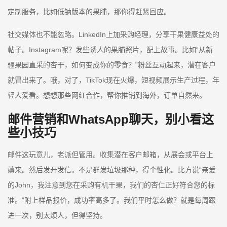
定制服务，比如低钠版本的果脯，那你得赶紧回应。
社交媒体也不能忽略。LinkedIn上加采购经理，分享干果健康益处的
帖子。Instagram呢？发些诱人的果脯照片，配上故事。比如“从新
疆果园直采的杏干，如何变成你的零食？”粉丝互动起来，潜在客户
就冒出来了。哦，对了，TikTok现在火爆，短视频展示生产过程，年
轻人爱看。想想那些网红合作，帮你推销到海外，订单自然来。
邮件营销和WhatsApp聊天，别小看这
些小技巧
邮件这玩意儿，老派但管用。收集潜在客户邮箱，从展会或平台上
薅来。然后发开发信。不是群发垃圾那种，得个性化。比方说“亲爱
的John，我注意到您在采购有机干果，我们的杏仁正好符合您的标
准。”附上样品报价，成功率高多了。我们平时怎么做？就是每周跟
进一次，别太烦人，但得坚持。