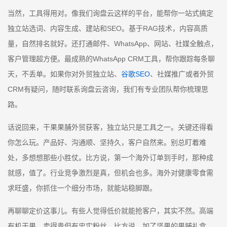
当然，工具得用对。像我们询盘云这样的平台，能帮你一站式搞定
独立站选词、内容生成、建站和SEO。基于RAG技术，内容高质
量，自然排名就好。还打通邮件、WhatsApp、网站、社媒全触点，
客户管理超方便。最成熟的WhatsApp CRM工具，帮你跟踪每条聊
天，不丢单。如果你对外贸独立站、
谷歌SEO
、社媒推广或者外贸
CRM有疑问，随时联系询盘云咨询，我们有专业团队帮你梳理思
路。
话说回来，干果果脯外贸获客，独立站只是工具之一。关键还得看
你怎么玩。产品好、沟通顺、坚持久，客户自然来。别总盯着难
处，多想想那些小胜仗。比方说，第一个海外订单到手时，那种成
就感，值了。行业竞争激烈是真，但机会也多。海外对健康零食需
求旺盛，你抓住一个细分市场，就能站稳脚跟。
再聊聊定价这事儿。有些人觉得低价就能抢客户，其实不然。高端
有机干果，卖得贵但有忠实粉丝。比方说，加了坚果的果脯礼盒，