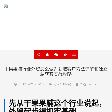
KNOWLEDGE
外贸建站、谷歌SEO知识在线学习
干果果脯行业外贸怎么做？获取客户方法详解和独立
站获客实战攻略
日期：2025-07-10
访问：184次
作者：admin
先从干果果脯这个行业说起，
外贸起步得抓牢基础