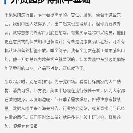
干果果脯这行当，乍一看挺简单的。杏仁、腰果、葡萄干这些东
西，我们中国人吃得多了，出口起来也觉得顺手。但你真要搞外
贸，就得想想海外客户到底在想啥。有些买家是超市采购员，他们
更在意货物的保质期和包装设计；有些是健康食品店老板，盯着有
机认证和营养标签不放。举个例子，我有个朋友在浙江做果脯出口
的，他一开始总以为欧美客户就爱甜的，结果发现中东那边更偏好
加了香料的口味。产品不对路，订单就飞了。
所以起步时，别急着推销。先研究市场。看看目标国家的人口结
构、消费习惯。比方说，美国市场现在流行低糖干果，因为大家都
在减肥健身。印度那边呢？节日季节需求爆棚，但得注意宗教禁
忌。数据从哪里来？海关报告、行业协会网站，或者直接问问已经
在做的同行。我们平时怎么做？就是多参加线上研讨会，聊聊趋
势，顺便套套情报。