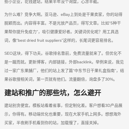
些小企业，花钱建站，结果半年没个询盘，心凉半截。
为什么难？竞争大啊。亚马逊、eBay上到处是干果卖家，你的站得
脱颖而出。内容得丰富。不是光放产品页，得写文章。比如“5种干
果帮你提升免疫力”，吸引健康爱好者。关键词优化呢？用工具选
词，像“best dried fruit suppliers”这样的，长尾词更容易排名。
SEO这块，得下功夫。谷歌排名靠前，免费流量就来了。但优化不
是一蹴而就。更新博客，内部链接，外部backlink。举例来说，我见
过一家广东果脯厂，他们的站上发了篇“中东节日干果礼盒指南”，结
果谷歌搜相关词，第一页就有他们。流量翻倍，询盘多了30%。
建站和推广的那些坑，怎么避开
建站别贪便宜。模板站看着省事，但定制化差。客户想看3D产品展
示，你得有。移动端优化也重要，现在大家手机上网多。想想海外
买家，半夜刷手机看到你的站，加载慢了，直接关掉。