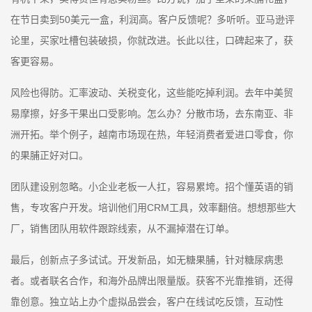
在节日卖到50美元一盒，利润高。客户反馈呢？多听听。亚马逊评
论里，买家吐槽包装破损，你就改进。长此以往，口碑起来了，获
客更容易。
风险也得防。汇率波动、关税变化，这些能吃掉利润。去年中美贸
易摩擦，好多干果出口受影响。怎么办？分散市场，去东南亚、非
洲开拓。举个例子，越南市场现在热，年轻消费者爱进口零食，你
的果脯正好对口。
团队建设别忽略。小企业老板一人扛，容易累垮。招个懂英语的销
售，专攻客户开发。培训他们用CRM工具，效率翻倍。想想那些大
厂，销售团队用软件跟踪线索，从不漏掉潜在订单。
最后，创新点子多试试。开发新品，如无糖果脯，针对糖尿病患
者。或者联名合作，和海外品牌出限量版。获客不光靠推销，还得
靠创意。独立站上办个虚拟品尝会，客户在线试吃反馈，互动性