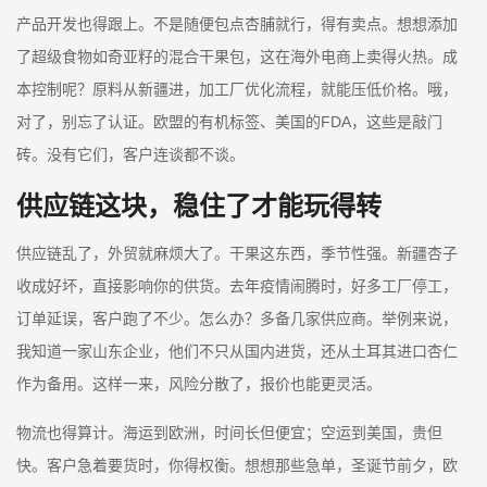
产品开发也得跟上。不是随便包点杏脯就行，得有卖点。想想添加
了超级食物如奇亚籽的混合干果包，这在海外电商上卖得火热。成
本控制呢？原料从新疆进，加工厂优化流程，就能压低价格。哦，
对了，别忘了认证。欧盟的有机标签、美国的FDA，这些是敲门
砖。没有它们，客户连谈都不谈。
供应链这块，稳住了才能玩得转
供应链乱了，外贸就麻烦大了。干果这东西，季节性强。新疆杏子
收成好坏，直接影响你的供货。去年疫情闹腾时，好多工厂停工，
订单延误，客户跑了不少。怎么办？多备几家供应商。举例来说，
我知道一家山东企业，他们不只从国内进货，还从土耳其进口杏仁
作为备用。这样一来，风险分散了，报价也能更灵活。
物流也得算计。海运到欧洲，时间长但便宜；空运到美国，贵但
快。客户急着要货时，你得权衡。想想那些急单，圣诞节前夕，欧