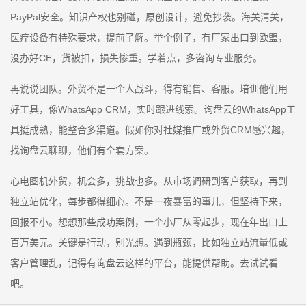
PayPal安全。知识产权也别碰，原创设计，避免抄袭。海关清关，
医疗设备有特殊要求，提前了解。举个例子，有厂家出口到欧盟，
没办好CE，货被扣，损失惨重。学着点，多咨询专业服务。
再说说团队。外贸不是一个人战斗，得有销售、客服。培训他们用
好工具，像WhatsApp CRM，实时跟进线索。询盘云的WhatsApp工
具挺成熟，能整合多渠道。假如你对社媒推广或外贸CRM感兴趣，
找询盘云聊聊，他们有全套方案。
心电图机外贸，机会多，挑战也多。从市场调研到客户获取，再到
独立站优化，每步都得细心。不是一夜暴富的事儿，但坚持下来，
回报不小。想想那些成功案例，一个小厂从零起步，现在年出口上
百万美元。关键是行动，别光想。遇到瓶颈，比如独立站流量低或
客户管理乱，记得有询盘云这样的平台，能提供帮助。去试试看
吧。