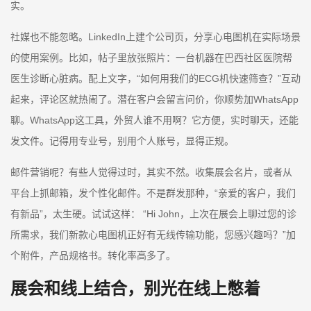
实。
社媒也不能忽略。LinkedIn上建个公司页，分享心电图机在实际场景
的使用案例。比如，帖子里放张照片：一台机器在巴西社区医院帮
医生诊断心脏病。配上文字，“如何用我们的ECG机快速筛查？”互动
起来，评论区就热闹了。潜在客户会留言问价，你顺势加WhatsApp
聊。WhatsApp这工具，外贸人谁不用啊？它方便，实时聊天，还能
发文件。记得用专业号，别用个人账号，显得正规。
邮件营销呢？有些人觉得过时，其实不然。收集展会名片，或者从
平台上抓邮箱，发个性化邮件。不是群发那种，“亲爱的客户，我们
有新品”，太生硬。试试这样： “Hi John，上次在展会上聊过您的诊
所需求，我们新款心电图机正好有无线传输功能，您感兴趣吗？”加
个附件，产品规格书。转化率高多了。
展会和线上结合，别光在线上憋着