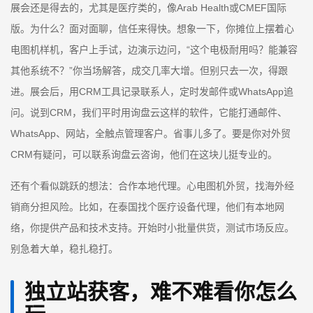
展会还是得去的，尤其是医疗类的，像Arab Health或CMEF国际
版。为什么？面对面聊，信任来得快。想象一下，你摊位上摆着心
电图机样机，客户上手试，边演示边问，“这个电极耐用吗？能兼容
其他系统不？”你当场解答，成交几率大增。但别只去一次，得跟
进。展会后，用CRM工具记录联系人，定时发邮件或WhatsApp追
问。说到CRM，我们平时用询盘云这样的软件，它能打通邮件、
WhatsApp、网站，全触点管理客户。省事儿多了。要是你对外贸
CRM有疑问，可以联系询盘云咨询，他们在这块儿挺专业的。
还有个看似跳跃的想法：合作本地代理。心电图机外贸，找海外经
销商分担风险。比如，在泰国找个医疗设备代理，他们有本地网
络，你提供产品和技术支持。开始时小批量供货，测试市场反应。
别急着大单，稳扎稳打。
独立站获客，难不难看你怎么