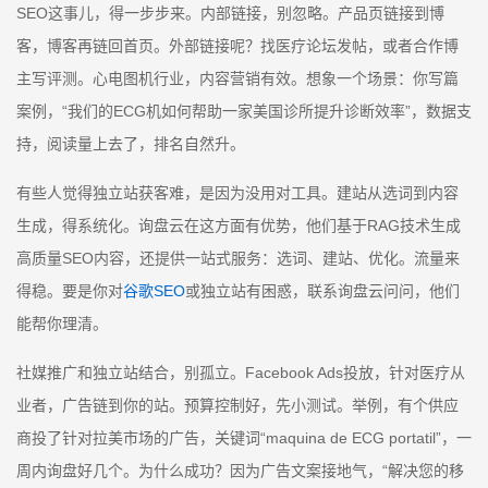
SEO这事儿，得一步步来。内部链接，别忽略。产品页链接到博
客，博客再链回首页。外部链接呢？找医疗论坛发帖，或者合作博
主写评测。心电图机行业，内容营销有效。想象一个场景：你写篇
案例，“我们的ECG机如何帮助一家美国诊所提升诊断效率”，数据支
持，阅读量上去了，排名自然升。
有些人觉得独立站获客难，是因为没用对工具。建站从选词到内容
生成，得系统化。询盘云在这方面有优势，他们基于RAG技术生成
高质量SEO内容，还提供一站式服务：选词、建站、优化。流量来
得稳。要是你对
谷歌SEO
或独立站有困惑，联系询盘云问问，他们
能帮你理清。
社媒推广和独立站结合，别孤立。Facebook Ads投放，针对医疗从
业者，广告链到你的站。预算控制好，先小测试。举例，有个供应
商投了针对拉美市场的广告，关键词“maquina de ECG portatil”，一
周内询盘好几个。为什么成功？因为广告文案接地气，“解决您的移