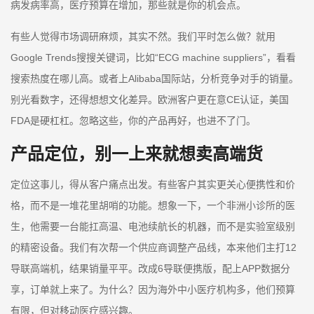
病发病率高，医疗预算在增加，那些就是你的机会点。
有些人觉得市场调研麻烦，其实不然。我们平时怎么做？就用
Google Trends搜搜关键词，比如“ECG machine suppliers”，看看
搜索热度在哪儿高。或者上Alibaba国际站，分析竞争对手的销量。
别光看数字，还得想想文化差异。欧洲客户更在意CE认证，美国
FDA是硬杠杠。忽略这些，你的产品再好，也进不了门。
产品定位，别一上来就想卖高端货
定位这事儿，得从客户痛点出发。有些客户其实更关心便携性和价
格，而不是一堆花里胡哨的功能。想象一下，一个非洲小诊所的医
生，他需要一台能扛高温、电池续航长的机器，而不是实验室级别
的精密设备。我们有次帮一个供应商调整产品线，本来他们主打12
导联高端机，结果销量平平。改成6导联便携版，配上APP数据分
享，订单就上来了。为什么？因为海外中小医疗机构多，他们预算
有限，但对移动医疗感兴趣。