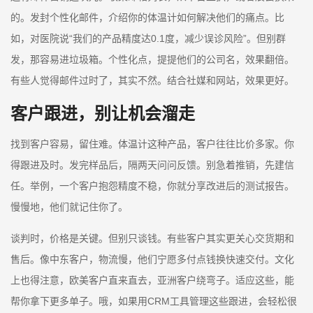
的。发封个性化邮件，介绍你的体温计如何解决他们的痛点。比
如，对医院说“我们的产品精度达0.1度，减少误诊风险”。但别群
发，那容易进垃圾箱。个性化点，提提他们的公司名，效果翻倍。
有些人觉得邮件过时了，其实不然。结合社媒和网站，效果更好。
客户跟进，别让机会溜走
找到客户容易，留住难。体温计这种产品，客户往往比价多家。你
得跟进及时。发完样品后，隔两天问问反馈。别急着推销，先建信
任。举例，一个客户抱怨精度不稳，你就分享改进后的测试报告。
慢慢地，他们就记住你了。
谈判时，价格是关键。但别只谈钱。有些客户其实更关心交货期和
售后。像中东客户，物流慢，他们宁愿多付点钱换快速交付。文化
上也得注意，欧美客户直来直去，亚洲客户绕弯子。适应这些，能
帮你拿下更多单子。哦，如果用CRM工具管理这些跟进，会轻松很