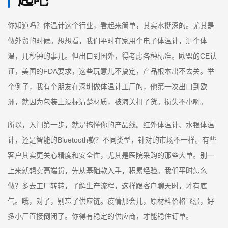
你知道吗？体温计这个行业，看起来简单，其实水挺深的。尤其是
做外贸的时候。想想看，我们平时在家用个电子体温计，测个体
温，几秒钟的事儿。但出口到国外，得考虑各种标准。欧盟的CE认
证，美国的FDA要求，这些玩意儿不搞定，产品根本出不去关。举
个例子，我有个朋友在深圳做体温计工厂的，他第一次出口到欧
洲，就因为包装上没标清楚材质，被海关扣了货。损失不小啊。
所以，入门第一步，就是搞懂你的产品线。红外体温计、水银体温
计，还是智能的Bluetooth款？不同类型，针对的市场不一样。有些
客户其实更关心精度和安全性，尤其是医院采购的那些大单。别一
上来就想卖高端货，先从基础款入手，积累经验。我们平时怎么
做？多去工厂转转，了解生产流程，这样跟客户聊天时，才有底
气。哦，对了，别忘了供应链。疫情那会儿，原材料价格飞涨，好
多小厂直接倒闭了。你得有稳定的供应商，才能稳住订单。