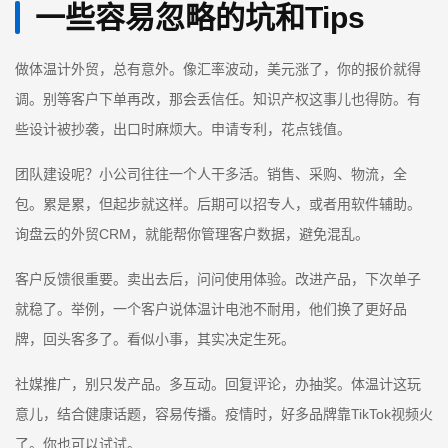
一些容易忽略的坑和Tips
做体温计外贸，总有意外。像汇率波动，美元涨了，你的报价就得
调。别等客户下单再改，那会丢信任。知识产权这事儿也得防。有
些设计被抄袭，出口时麻烦大。申请专利，花点钱值。
团队建设呢？小公司往往一个人干多活。销售、采购、物流，全
包。累是累，但起步就这样。后期可以招专人，或者用软件辅助。
询盘云的外贸CRM，就能帮你管理客户数据，避免混乱。
客户反馈很重要。卖出去后，问问使用体验。改进产品，下次单子
就稳了。举例，一个客户说体温计电池不耐用，他们换了更好品
牌，回头客多了。看似小事，其实决定生死。
社媒推广，别只发产品。多互动。回复评论，办抽奖。体温计这玩
意儿，结合健康话题，容易传播。疫情时，好多品牌靠TikTok视频火
了。你也可以试试。