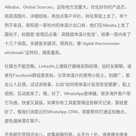
Alibaba、Global Sources，这些地方流量大。优化好你的产品页，
用高清图片、详细规格，再加点客户评价，转化率就上去了。举个
例子来说，我知道一家杭州的体温计出口商，他们在Alibaba上发了
篇帖子，标题是“疫情后必备：高精度体温计批发”，结果一周内来了
十几个询盘。关键是关键词，得用对。像“digital thermometer
wholesale”这样的，搜索量高。
社媒也不能忽略。LinkedIn上搜医疗器械采购经理，加好友聊聊。或
者在Facebook群组里发帖，分享体温计的使用小贴士。别硬广，那
会让人反感。试试讲故事，比如“如何用体温计监测宝宝健康”，配上
视频，互动就来了。哦，对了，WhatsApp是神器。很多海外客户用
它沟通，快速又直接。如果你有工具能管理这些聊天记录，那就更
好了。像我们询盘云的WhatsApp CRM，就能帮你打通这些触点，
避免漏掉潜在客户。
还有邮件营销这块儿。收集邮箱列表，从平台上扒，或者展会换来