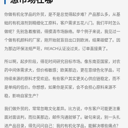
你做有机化学品的外贸，是不是总觉得起步难？产品那么多，从基
础的有机溶剂到精细化工原料，客户需求五花八门。我们平时怎么
做呢？先别急着推销，得摸清市场脉络。举个例子来说，我见过一
个做有机颜料的厂家，刚开始就盲目出口到欧洲，结果碰壁了。因
为那边环保法规严苛，REACH认证没过关，订单直接黄了。
所以啊，起步阶段，得花时间研究目标市场。像东南亚国家，对农
药中间体需求大，但价格敏感；欧美那边，更在意绿色化学品，可
持续来源的原料才受欢迎。有些客户其实更关心供应链稳定，而不
是单纯的低价。你想想，如果你是买家，会不会担心原料来源不
稳，影响自家生产？
我们做外贸的，常常忽略文化差异。比方说，中东客户可能更注重
面对面谈判，而拉美那边，邮件沟通就够了。破句来说，别一头扎
进产品目录，得先问问自己：我的有机化学品，能解决哪些痛点？