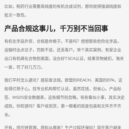
比如，制药行业需要高纯度的有机合成试剂，那你就得强调纯度和
批次一致性。
产品合规这事儿，千万别不当回事
有机化学品外贸，合规是命根子。不是吗？想想那些危险化学品，
运输时出点岔子，罚款不说，还丢客户。举个真实案例，有家企业
出口有机磷化合物到美国，没办好TSCA认证，结果货物被扣，海关
一查，罚了好几万刀。
我们平时怎么避坑？提前查法规。欧盟的REACH、美国的EPA，这
些得烂熟于心。找专业机构帮忙认证，虽然花钱，但省心。产品标
签、MSDS安全数据表，这些细节别忽略。有些看似小事，其实决定
成败。你知道吗？客户收到货，第一眼看的就是包装和文件齐不齐
全。
还有，供应链管理。原料从哪来？生产过程环保吗？现在客户越来