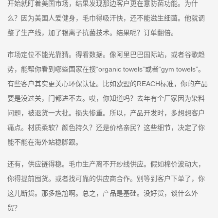
开始就盯着美国市场，结果发现那边客户更在意防菌功能。为什
么？因为美国人爱健身，毛巾得吸汗快，还不能滋生细菌。他就调
整了生产线，加了银离子抗菌技术。结果呢？订单翻倍。
市场定位不能光靠猜。得看数据。像阿里巴巴国际站，或者谷歌趋
势，能帮你看到哪些国家在搜“organic towels”或者“gym towels”。
有些客户其实更关心环保认证。比如欧盟的REACH标准，你的产品
要是没过关，门都进不去。哎，你知道吗？去年有个厂家因为染料
问题，被退货一大批。损失惨重。所以，产品开发时，多想想客户
痛点。材质柔软？颜色持久？还是价格亲民？这些细节，决定了你
能不能在海外站稳脚跟。
还有，供应链得稳。毛巾生产离不开纱线供应。假如棉价波动大，
你得提前囤货。或者找可靠的供应商合作。别等到客户下单了，你
这儿断货。那多尴尬啊。总之，产品是基础。没好货，谈什么外
贸？