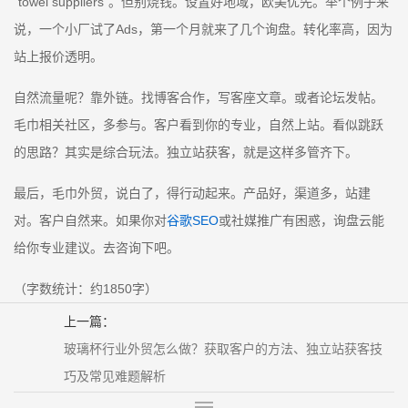
“towel suppliers”。但别烧钱。设置好地域，欧美优先。举个例子来
说，一个小厂试了Ads，第一个月就来了几个询盘。转化率高，因为
站上报价透明。
自然流量呢？靠外链。找博客合作，写客座文章。或者论坛发帖。
毛巾相关社区，多参与。客户看到你的专业，自然上站。看似跳跃
的思路？其实是综合玩法。独立站获客，就是这样多管齐下。
最后，毛巾外贸，说白了，得行动起来。产品好，渠道多，站建
对。客户自然来。如果你对
谷歌SEO
或社媒推广有困惑，询盘云能
给你专业建议。去咨询下吧。
（字数统计：约1850字）
上一篇：
玻璃杯行业外贸怎么做？获取客户的方法、独立站获客技
巧及常见难题解析