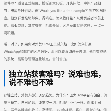
邮件呢？适合正式报价。模板别太死板。开头问候，中间产品细
节，结尾呼吁行动。像“Would you like a free sample?” 客户容易回
应。但别群发垃圾邮件。得精准。怎么找邮箱？从黄页或者领英上
挖。看似麻烦，其实有效。毛巾外贸，客户获取就是这样，一点一
滴积累。
哦，对了，如果你对外贸CRM工具感兴趣，比如怎么打通
WhatsApp和邮件的客户数据，那可以联系询盘云咨询。他们有成熟
的系统，能帮你管理这些触点。省时省力。
独立站获客难吗？说难也难，
说不难也不难
建独立站，外贸人都知道是趋势。为什么？因为B2B平台有佣金，流
量不稳定。自己的站，能掌控一切。毛巾行业也一样。你建个网
站，展示各种毛巾款式，高清图、360度视频。客户一看就心动。但