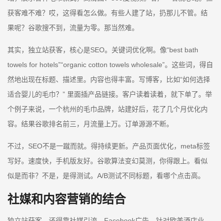
获客难不难？哎，这得看怎么做。有些人建了站，扔那儿不管。结
果呢？谷歌搜不到，流量为零。那当然难。
其实，独立站获客，核心是SEO。关键词优化啊。像“best bath
towels for hotels”“organic cotton towels wholesale”。这些词，得自
然地出现在标题、描述里。内容也得丰富。写博客，比如“如何选择
适合婴儿的毛巾？” 里面插产品链接。客户读着读着，就下单了。举
个例子来说，一个杭州的毛巾品牌，站建好后，花了几个月优化内
容。结果谷歌排名前三，月流量上万。订单源源不断。
不过，SEO不是一蹴而就。得持续更新。产品页面优化，meta标签
写好。速度快，手机版友好。谷歌算法变幻莫测，你得跟上。看似
似是而非？不是，是得测试。A/B测试不同标题，看哪个点击高。
社媒和内容营销的结合
独立站获客，还得靠社媒引流。Facebook广告，针对欧美酒店业