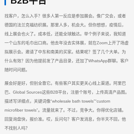
B2B平台
找客户，怎么入手？很多人第一反应是参加展会。像广交会，或者
德国的法兰克福纺织展。那里人多，机会大。但你想想，疫情后，
线上展会也火了。成本低，还能全球触达。举个例子来说，我知道
一个山东的毛巾出口商。他去年没去实体展，就在Zoom上开了场虚
拟展示会。邀请了中东和南美的买家。结果呢？签了几个大单。为
什么有效？因为他提前发了产品目录，还加了WhatsApp群聊。客户
随时问问题。
展会好是好，但别全靠它。有些客户其实更关心线上渠道。阿里巴
巴、Global Sources这些B2B平台，注册个账号，上传高清产品图。
描述写详细点，关键词像“wholesale bath towels”“custom
microfiber towels”。流量就来了。不过，竞争大。你得优化店铺。
回复询盘快，报价准。哎，反问句？客户发消息，你半天不回，他
不找别人吗？