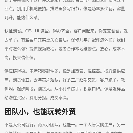
业点，别用手机随便拍。描述里多写细节，像是功率多少瓦，容量
几升，能烤什么菜。
认证别省。CE、UL这些，得办齐全。客户问起来，你支支吾吾，就
丢单了。有些客户其实更关心售后。保修几年？配件怎么换？我们
平时怎么做？提供视频教程，或者合作本地维修点。放心，成本不
高，换来信任值。
供应链得稳。电烤箱零部件多，像是加热管、温控器。找靠谱供应
商，别贪便宜。去年芯片短缺，好多工厂延期交货，客户跑了。教
训啊。起步阶段，别贪大。从小订单练手，积累口碑。像是发样品
给潜在买家，费用分担。成交率高。
团队小，也能玩转外贸
不是大公司就行。两人小团队，也能干。一个人管采购生产，另一