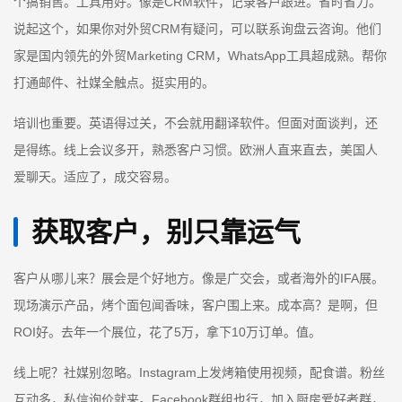
个搞销售。工具用好。像是CRM软件，记录客户跟进。省时省力。
说起这个，如果你对外贸CRM有疑问，可以联系询盘云咨询。他们
家是国内领先的外贸Marketing CRM，WhatsApp工具超成熟。帮你
打通邮件、社媒全触点。挺实用的。
培训也重要。英语得过关，不会就用翻译软件。但面对面谈判，还
是得练。线上会议多开，熟悉客户习惯。欧洲人直来直去，美国人
爱聊天。适应了，成交容易。
获取客户，别只靠运气
客户从哪儿来？展会是个好地方。像是广交会，或者海外的IFA展。
现场演示产品，烤个面包闻香味，客户围上来。成本高？是啊，但
ROI好。去年一个展位，花了5万，拿下10万订单。值。
线上呢？社媒别忽略。Instagram上发烤箱使用视频，配食谱。粉丝
互动多，私信询价就来。Facebook群组也行，加入厨房爱好者群，