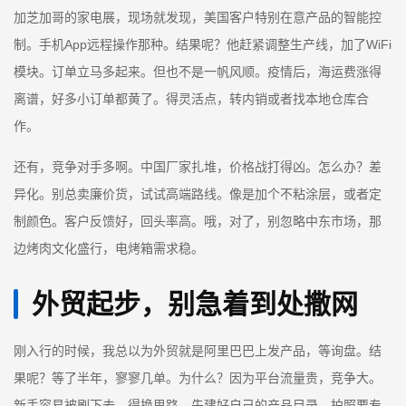
加芝加哥的家电展，现场就发现，美国客户特别在意产品的智能控
制。手机App远程操作那种。结果呢？他赶紧调整生产线，加了WiFi
模块。订单立马多起来。但也不是一帆风顺。疫情后，海运费涨得
离谱，好多小订单都黄了。得灵活点，转内销或者找本地仓库合
作。
还有，竞争对手多啊。中国厂家扎堆，价格战打得凶。怎么办？差
异化。别总卖廉价货，试试高端路线。像是加个不粘涂层，或者定
制颜色。客户反馈好，回头率高。哦，对了，别忽略中东市场，那
边烤肉文化盛行，电烤箱需求稳。
外贸起步，别急着到处撒网
刚入行的时候，我总以为外贸就是阿里巴巴上发产品，等询盘。结
果呢？等了半年，寥寥几单。为什么？因为平台流量贵，竞争大。
新手容易被刷下去。得换思路。先建好自己的产品目录。拍照要专