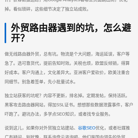
掉。看似琐碎，这些细节决定了独立站成败。
外贸路由器遇到的坑，怎么避
开？
做无线路由器外贸，总有坑。物流是个大问题，海运延误，客户等
急了。选可靠货代，提前告知时效。关税也烦，欧盟反倾销，得算
好成本。客户沟通上，文化差异大。亚洲客户爱砍价，欧美注重合
同细节。别急着签单，先小批量试水。
独立站获客的坑呢？内容不更新，排名掉。定期发帖，保持活跃。
黑客攻击路由器网站，得加SSL证书。想想那些数据泄露事件，客户
吓跑了。避坑办法，多学点SEO知识，或者找专业服务。
说到这儿，如果你对外贸独立站建站、
谷歌SEO
优化，或者社媒推
广有疑问，别犹豫，联系询盘云咨询吧。他们是国内领先的外贸