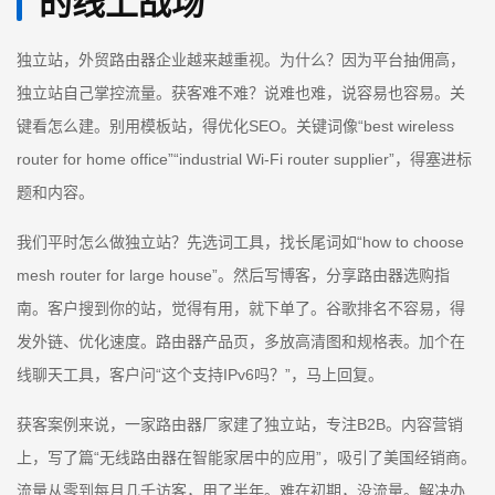
的线上战场
独立站，外贸路由器企业越来越重视。为什么？因为平台抽佣高，
独立站自己掌控流量。获客难不难？说难也难，说容易也容易。关
键看怎么建。别用模板站，得优化SEO。关键词像“best wireless
router for home office”“industrial Wi-Fi router supplier”，得塞进标
题和内容。
我们平时怎么做独立站？先选词工具，找长尾词如“how to choose
mesh router for large house”。然后写博客，分享路由器选购指
南。客户搜到你的站，觉得有用，就下单了。谷歌排名不容易，得
发外链、优化速度。路由器产品页，多放高清图和规格表。加个在
线聊天工具，客户问“这个支持IPv6吗？”，马上回复。
获客案例来说，一家路由器厂家建了独立站，专注B2B。内容营销
上，写了篇“无线路由器在智能家居中的应用”，吸引了美国经销商。
流量从零到每月几千访客，用了半年。难在初期，没流量。解决办