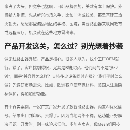
家占了大头。但竞争也猛啊，日韩品牌强势，美欧有本土保护。外
贸新人别慌，先从新兴市场入手，比如非洲或拉美，那里基建正热
火朝天。想想那些偏远地区的学校、医院，需要路由器来联网教育
或远程医疗。机会就在这些地方冒出来。
产品开发这关，怎么过？别光想着抄袭
做无线路由器外贸，产品是核心。很多人以为，找个工厂OEM就
行。错了。客户挑剔得很，尤其是B端买家。他们问的不是“多少
钱”，而是“兼容性怎么样？支持多少设备同时连接？”我们平时怎么
做？先调研市场需求。比如，欧洲客户爱环保材料，美国人注重隐
私保护，得加加密功能。
有个真实案例，一家广东厂家开发了款智能路由器，内置AI优化信
号。结果出口到印尼，卖爆了。因为当地网络不稳，这功能正好解
决问题。开发时，别一味追求低价。多加点卖点，像Mesh组网技