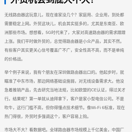
无线路由器这玩意儿，现在谁家没几个？家庭用、企业用，到处都
需要稳定上网。外贸这块儿，机会其实挺多的，尤其是东南亚、欧
洲那些市场。想想看，5G时代来了，大家对高速路由器的需求蹭蹭
上涨。我们平时做外贸的，总觉得路由器是小众产品，其实不然。
有些客户其实更关心信号覆盖广不广，安全性高不高，而不是单纯
的价格战。
举个例子来说，我有个朋友在深圳做路由器出口的。他起步时，就
瞄准了中东市场，那边网络基础设施弱，对无线设备需求大。他没
急着推销产品，先去研究当地法规，比如欧盟的CE认证，得过关才
行。结果呢？第一单就从迪拜拿下，客户是家小型电信公司。不是
吹牛，这行门槛不高，但你得懂点技术细节。像Wi-Fi 6标准，现在
热门得很，外贸时多强调这个，客户容易上钩。
市场大不大？看数据吧。全球路由器市场规模上千亿美金，中国厂