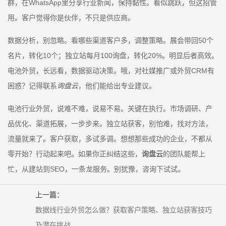
群，在WhatsApp里分享行业新闻，保持黏性。看似跳跃，但这招管
用。客户觉得你是伙伴，不只是供应商。
数据分析，别忽略。看哪些渠道客户多，调整策略。展会带回50个
名片，转化10个；独立站每月100询盘，转化20%。明显后者高效。
电池外贸，长远看，数据驱动决策。哦，对社媒推广或外贸CRM有
困惑？记得联系
询盘云
，他们能给出专业建议。
电池行业外贸，说难不难，说易不易。关键在执行。市场调研、产
品优化、渠道拓展，一步步来。独立站获客，别怕难，找对方法，
流量就来了。客户获取，多试多调。想想那些成功的企业，不都从
零开始？行动起来吧。如果你正纠结这些，
询盘云
的团队能帮上
忙，从建站到SEO，一条龙服务。别犹豫，咨询下试试。
上一篇：
数据线行业外贸怎么做？获取客户策略、独立站获客技巧
及潜在挑战