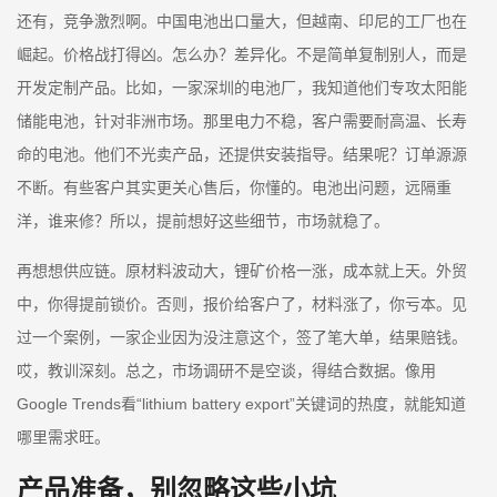
还有，竞争激烈啊。中国电池出口量大，但越南、印尼的工厂也在
崛起。价格战打得凶。怎么办？差异化。不是简单复制别人，而是
开发定制产品。比如，一家深圳的电池厂，我知道他们专攻太阳能
储能电池，针对非洲市场。那里电力不稳，客户需要耐高温、长寿
命的电池。他们不光卖产品，还提供安装指导。结果呢？订单源源
不断。有些客户其实更关心售后，你懂的。电池出问题，远隔重
洋，谁来修？所以，提前想好这些细节，市场就稳了。
再想想供应链。原材料波动大，锂矿价格一涨，成本就上天。外贸
中，你得提前锁价。否则，报价给客户了，材料涨了，你亏本。见
过一个案例，一家企业因为没注意这个，签了笔大单，结果赔钱。
哎，教训深刻。总之，市场调研不是空谈，得结合数据。像用
Google Trends看“lithium battery export”关键词的热度，就能知道
哪里需求旺。
产品准备，别忽略这些小坑