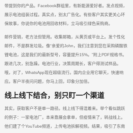
带提到你的产品。Facebook群组里，有新能源爱好者。发点视频，
展示电池组装过程。真实点，别太广告化。有些客户其实更关心环
保故事，你说你的电池用回收材料，立马吸引绿色采购商。
邮件营销，老方法但管用。收集邮箱，从黄页或平台上。发个性化
邮件，不是群发垃圾。像“亲爱的John，我们注意到您在采购磷酸铁
锂电池，这是我们的最新型号，容量提升15%。”附上PDF规格书。
跟进几次，别急躁。电池行业，决策周期长，客户得测试样品。
哦，对了，WhatsApp现在超级流行。国内企业用它聊天，快速响
应。客户半夜问问题，你马上回，印象分加倍。
线上线下结合，别只盯一个渠道
其实，获取客户不是单一路径。线上线下得混着来。举个看似跳跃
的例子：一家电池厂，本来靠展会拿单，但疫情来了，转战线上。
他们建了个YouTube频道，上传电池拆解视频。结果，吸引了东南