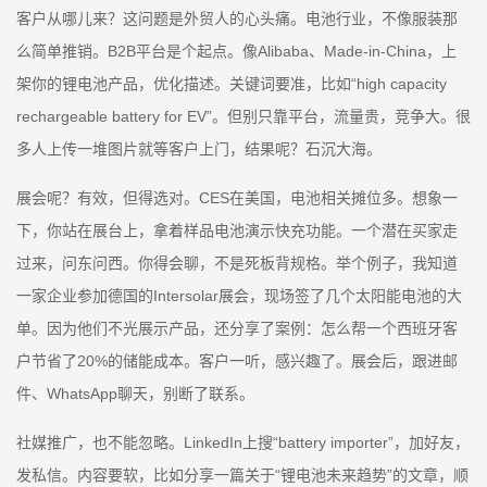
客户从哪儿来？这问题是外贸人的心头痛。电池行业，不像服装那
么简单推销。B2B平台是个起点。像Alibaba、Made-in-China，上
架你的锂电池产品，优化描述。关键词要准，比如“high capacity
rechargeable battery for EV”。但别只靠平台，流量贵，竞争大。很
多人上传一堆图片就等客户上门，结果呢？石沉大海。
展会呢？有效，但得选对。CES在美国，电池相关摊位多。想象一
下，你站在展台上，拿着样品电池演示快充功能。一个潜在买家走
过来，问东问西。你得会聊，不是死板背规格。举个例子，我知道
一家企业参加德国的Intersolar展会，现场签了几个太阳能电池的大
单。因为他们不光展示产品，还分享了案例：怎么帮一个西班牙客
户节省了20%的储能成本。客户一听，感兴趣了。展会后，跟进邮
件、WhatsApp聊天，别断了联系。
社媒推广，也不能忽略。LinkedIn上搜“battery importer”，加好友，
发私信。内容要软，比如分享一篇关于“锂电池未来趋势”的文章，顺