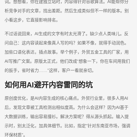
词。想想看，你在建独立站时，内容得针对谷歌算法。AI能帮你分
析竞争对手的文章，找出差距。然后生成类似但不一样的版本。别
小看这步，它直接影响排名。
不过话说回来，AI生成的文字有时太光滑了。缺少点人类味儿。反
问自己：这内容读起来像真人写的吗？如果不像，就得手动润色。
加些口语化表达，插点故事。举个例子，外贸五金工具的厂家，用
AI写推广文案。原版太正式，他们改成“想象一下，你在车间用我们
的扳手，省时省力……”这样，客户一看就亲切。
如何用AI避开内容雷同的坑
原创度优化，是AI内容生成的核心痛点。外贸行业里，很多人用AI
后，发现文章被工具检测出相似度高。为什么会这样？因为AI基于
大数据训练，输出容易撞衫。解决方案呢？得从源头抓起。输入提
示时，别太泛化，加具体细节。比如，指定“针对东南亚市场，强调
环保材质”。