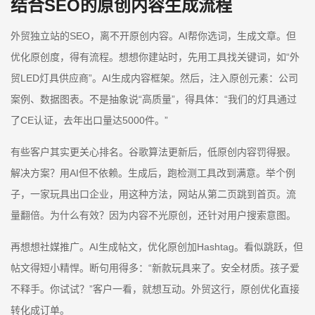
结合SEO的原创内容生成流程
外贸独立站的SEO，离不开原创内容。AI帮你选词，生成文章。但
优化原创度，得有流程。想想你建站时，先用工具找关键词，如“外
贸LED灯具供应商”。AI生成内容框架。然后，注入原创元素：公司
案例、数据图表。不是抽象说“高质量”，得具体：“我们的灯具通过
了CE认证，去年出口量达5000件。”
有些客户其实更关心排名。谷歌算法更新后，低原创内容罚得狠。
解决方案？用AI但不依赖。生成后，跑检测工具改到满意。举个例
子，一家玩具出口企业，用这种方法，网站从第二页跳到首页。流
量翻倍。为什么有效？因为内容不光原创，还针对用户搜索意图。
再想想社媒推广。AI生成帖文，优化原创加Hashtag。看似跳跃，但
帖文得短小精悍。断句用得多：“新款玩具来了。安全材质。孩子爱
不释手。你试试？”客户一看，就想互动。外贸这行，原创优化直接
转化成订单。