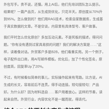
外包写手。贵不说，还慢。用上AI后，他们先培训团队怎么提示。
结果呢？一篇产品页，从生成到优化，只花半天。原创度从70%升
到95%。怎么做到的？他们用RAG技术，检索自家数据库，生成基
于真实数据的文章。不是空谈，内容里有具体型号、客户故事。
我们平时怎么优化原创？多加互动元素。不是死板的描述，得问问
题。“你有没有遇到过家具易损的问题？我们的解决方案是……”这
样，读着像对话。外贸客户多是B2B，他们看重实用。另一个例子，
电子配件出口商，用AI写邮件模板。优化后，加了个性化签名，原
创度高，回复率Up了20%。
不过，有时候看似简单的事儿，实际操作起来有弯路。比方说，AI
生成的长文，容易前后不连贯。得手动连接。短句接短句：产品
好。为什么好？因为材料选自……客户用着放心。这样的节奏，读
起来自然。外贸行业，内容优化不是一蹴而就，得迭代。