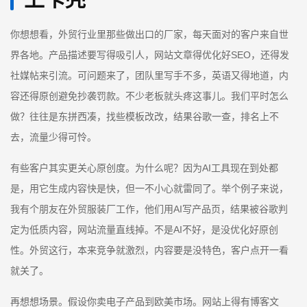
你想想看，外贸行业里那些做出口的厂家，每天面对的客户来自世
界各地。产品描述要写得吸引人，网站文章得优化好SEO，还得发
社媒帖来引流。可问题来了，团队里写手不多，英语又得地道，内
容还得原创避免抄袭罚款。不少老板就头疼这事儿。我们平时怎么
做？往往是东拼西凑，找些模板改改，结果谷歌一查，排名上不
去，流量少得可怜。
有些客户其实更关心原创度。为什么呢？因为AI工具现在到处都
是，用它生成内容快是快，但一不小心就雷同了。举个例子来说，
我有个朋友在外贸服装厂工作，他们用AI写产品页，结果被谷歌判
定为低质内容，网站流量直线掉。不是AI不好，是没优化好原创
性。外贸这行，本来竞争就激烈，内容要是没特色，客户点开一看
就关了。
再想想场景。假设你卖电子产品到欧美市场。网站上得有博客文